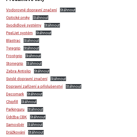
Vodorovné dopravní značení
Stáhnout
Optické prvky
Stáhnout
Svodidlové systémy
Stáhnout
PeelJet systém
Stáhnout
Blastrac
Stáhnout
Tyregrip
Stáhnout
Frostgrip
Stáhnout
Stonegrip
Stáhnout
Zebra Antislip
Stáhnout
Svislé dopravní značení
Stáhnout
Dopravní zařízení a příslušenství
Stáhnout
Decomark
Stáhnout
Chipfill
Stáhnout
Parkinguru
Stáhnout
Údržba CBK
Stáhnout
Samosběr
Stáhnout
Drážkování
Stáhnout