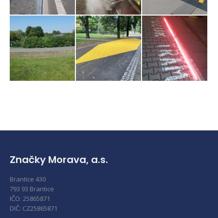
Značky Morava, a.s.
Brantice 430
793 93 Brantice
IČO: 25865871
DIČ: CZ25865871