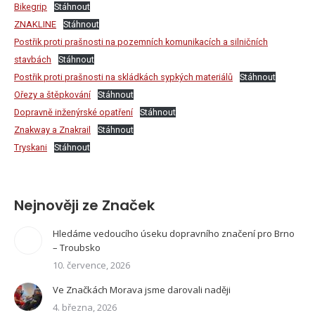
Bikegrip
Stáhnout
ZNAKLINE
Stáhnout
Postřik proti prašnosti na pozemních komunikacích a silničních
stavbách
Stáhnout
Postřik proti prašnosti na skládkách sypkých materiálů
Stáhnout
Ořezy a štěpkování
Stáhnout
Dopravně inženýrské opatření
Stáhnout
Znakway a Znakrail
Stáhnout
Tryskani
Stáhnout
Nejnověji ze Značek
Hledáme vedoucího úseku dopravního značení pro Brno
– Troubsko
10. července, 2026
Ve Značkách Morava jsme darovali naději
4. března, 2026