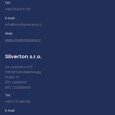
Tel.:
+420 554 610 732
E-mail:
info@znackymorava.cz
Web:
www.znackymorava.cz
Silverton s.r.o.
Za zastávkou 373
109 00 Dolní Měcholupy
Praha 10
IČO: 24283410
DIČ: CZ24283410
Tel.:
+420 272 660 602
E-mail: