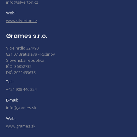
info@silverton.cz
Web:
www.silverton.cz
Grames s.r.o.
Vlčie hrdlo 324/90
821 07 Bratislava - Ružinov
Slovenská republika
IČO: 36852732
DIČ: 2022493638
Tel.:
+421 908 446 224
E-mail:
info@grames.sk
Web:
www.grames.sk