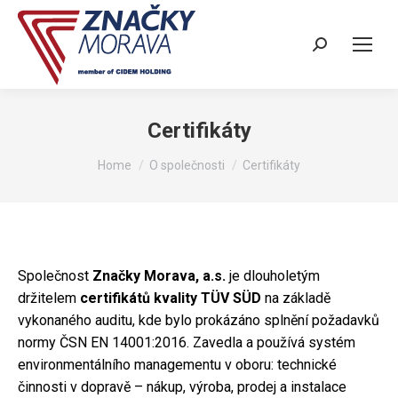
Search:
Certifikáty
You are here:
Home
O společnosti
Certifikáty
Společnost
Značky Morava, a.s.
je dlouholetým
držitelem
certifikátů kvality TÜV SÜD
na základě
vykonaného auditu, kde bylo prokázáno splnění požadavků
normy ČSN EN 14001:2016. Zavedla a používá systém
environmentálního managementu v oboru: technické
činnosti v dopravě – nákup, výroba, prodej a instalace