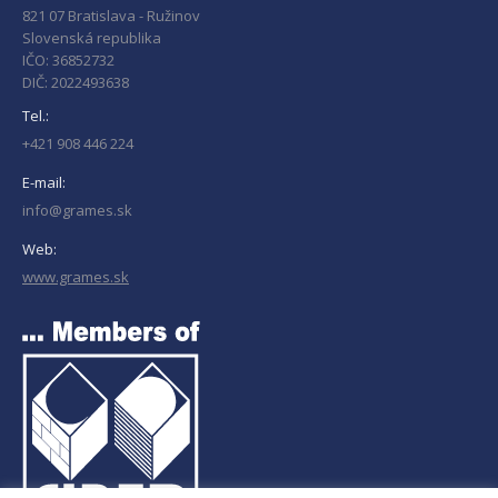
821 07 Bratislava - Ružinov
Slovenská republika
IČO: 36852732
DIČ: 2022493638
Tel.:
+421 908 446 224
E-mail:
info@grames.sk
Web:
www.grames.sk