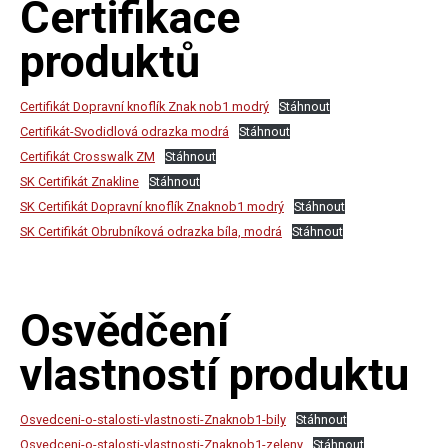
Certifikace
produktů
Certifikát Dopravní knoflík Znak nob1 modrý
Stáhnout
Certifikát-Svodidlová odrazka modrá
Stáhnout
Certifikát Crosswalk ZM
Stáhnout
SK Certifikát Znakline
Stáhnout
SK Certifikát Dopravní knoflík Znaknob1 modrý
Stáhnout
SK Certifikát Obrubníková odrazka bíla, modrá
Stáhnout
Osvědčení
vlastností produktu
Osvedceni-o-stalosti-vlastnosti-Znaknob1-bily
Stáhnout
Osvedceni-o-stalosti-vlastnosti-Znaknob1-zeleny
Stáhnout