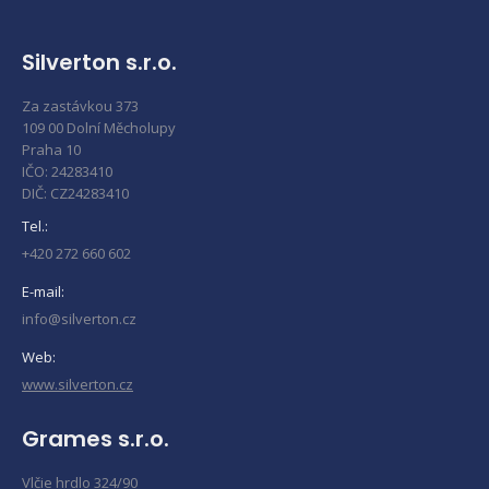
Silverton s.r.o.
Za zastávkou 373
109 00 Dolní Měcholupy
Praha 10
IČO: 24283410
DIČ: CZ24283410
Tel.:
+420 272 660 602
E-mail:
info@silverton.cz
Web:
www.silverton.cz
Grames s.r.o.
Vlčie hrdlo 324/90