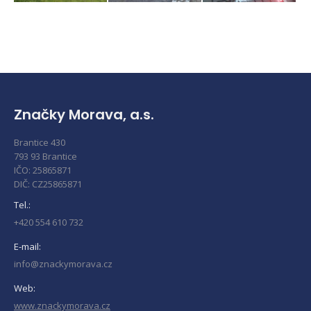
Značky Morava, a.s.
Brantice 430
793 93 Brantice
IČO: 25865871
DIČ: CZ25865871
Tel.:
+420 554 610 732
E-mail:
info@znackymorava.cz
Web:
www.znackymorava.cz