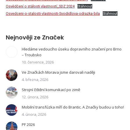
Osvědčení o stálosti vlastností_SDZ 2024
Stáhnout
Osvedceni-o-stalosti-vlastnosti-Svodidlova-odrazka-bila
Stáhnout
Nejnověji ze Značek
Hledáme vedoucího úseku dopravního značení pro Brno
– Troubsko
10. července, 2026
Ve Značkách Morava jsme darovali naději
4. března, 2026
Strojní čištění komunikací po zimě
12. února, 2026
Mobilní transfúzka míří do Brantic. A Značky budou u toho!
4. února, 2026
PF 2026