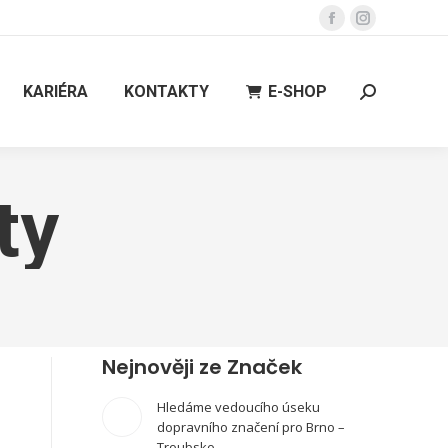
Facebook
Instagram
page
page
opens
opens
KARIÉRA
KONTAKTY
E-SHOP
Search:
in
in
new
new
window
window
ty
Nejnověji ze Značek
Hledáme vedoucího úseku
dopravního značení pro Brno –
Troubsko