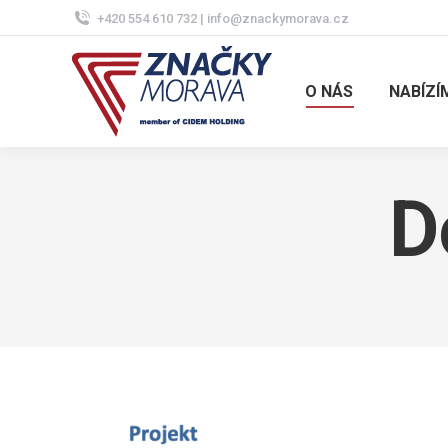
+420 554 610 732 | info@znackymorava.cz
O NÁS
NABÍZÍ
D