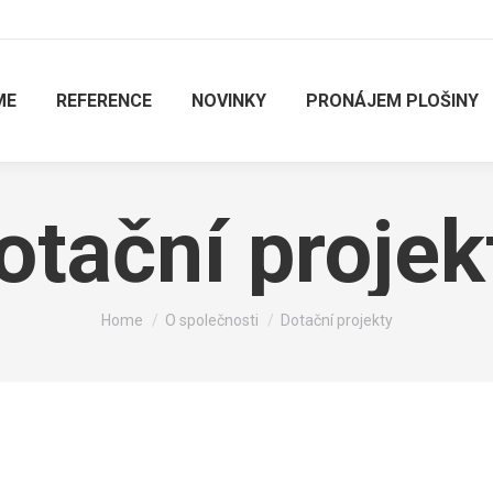
ME
REFERENCE
NOVINKY
PRONÁJEM PLOŠINY
otační projek
You are here:
Home
O společnosti
Dotační projekty