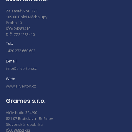
Za zastávkou 373
109 00 Dolní Měcholupy
Praha 10
IČO: 24283410
DIČ: CZ24283410
Tel.:
+420 272 660 602
E-mail:
info@silverton.cz
Web:
www.silverton.cz
Grames s.r.o.
Vlčie hrdlo 324/90
821 07 Bratislava - Ružinov
Slovenská republika
IČO: 36852732