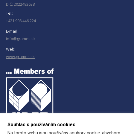
DIČ: 2022493638
Tel.:
+421 908 446 224
E-mail:
info@grames.sk
Web:
www.grames.sk
Souhlas s používáním cookies
Na tomto webu jsou používány soubory cookie, abychom