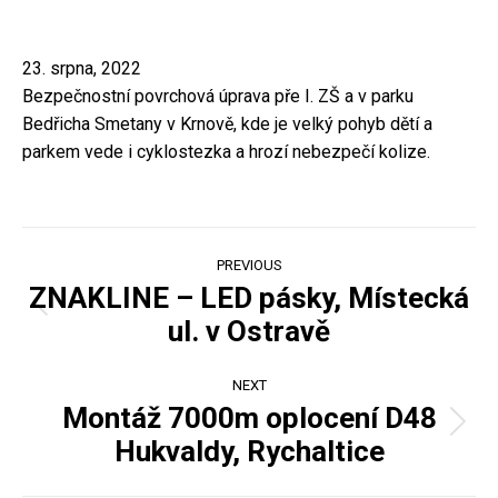
23. srpna, 2022
Bezpečnostní povrchová úprava pře I. ZŠ a v parku
Bedřicha Smetany v Krnově, kde je velký pohyb dětí a
parkem vede i cyklostezka a hrozí nebezpečí kolize.
Project
PREVIOUS
navigation
ZNAKLINE – LED pásky, Místecká
Previous
ul. v Ostravě
project:
NEXT
Montáž 7000m oplocení D48
Next
Hukvaldy, Rychaltice
project: