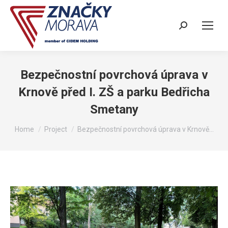
Search:
Bezpečnostní povrchová úprava v
Krnově před I. ZŠ a parku Bedřicha
Smetany
You are here:
Home
Project
Bezpečnostní povrchová úprava v Krnově…