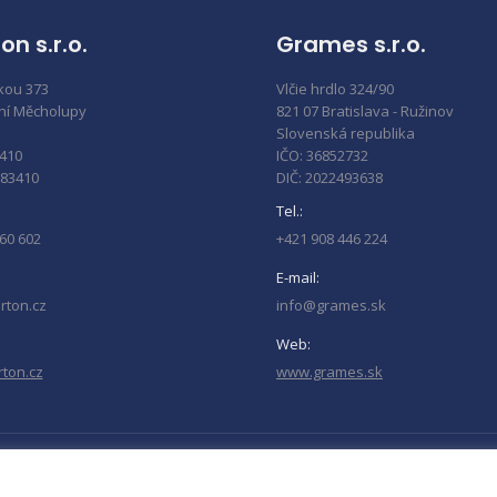
on s.r.o.
Grames s.r.o.
kou 373
Vlčie hrdlo 324/90
lní Měcholupy
821 07 Bratislava - Ružinov
Slovenská republika
3410
IČO: 36852732
283410
DIČ: 2022493638
Tel.:
60 602
+421 908 446 224
E-mail:
rton.cz
info@grames.sk
Web:
rton.cz
www.grames.sk