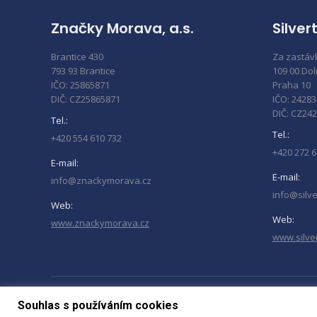
Značky Morava, a.s.
Silvert
Brantice 430
Za zastáv
793 93 Brantice
109 00 Do
IČO: 25865871
Praha 10
DIČ: CZ25865871
IČO: 2428
DIČ: CZ24
Tel.:
Tel.:
+420 554 610 732
+420 272 6
E-mail:
E-mail:
info@znackymorava.cz
info@silve
Web:
Web:
www.znackymorava.cz
www.silve
Souhlas s používáním cookies