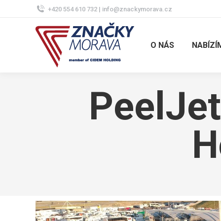
+420 554 610 732 | info@znackymorava.cz
O NÁS
NABÍZÍ
PeelJet
H