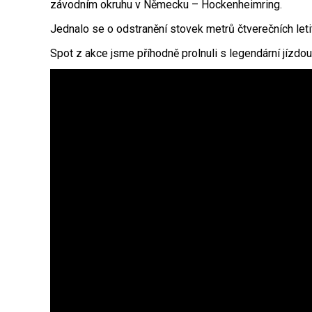
závodním okruhu v Německu – Hockenheimring.
Jednalo se o odstranění stovek metrů čtverečních leti
Spot z akce jsme příhodně prolnuli s legendární jízdou