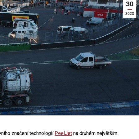
30
2023
vního značení technologií
PeelJet
na druhém největším