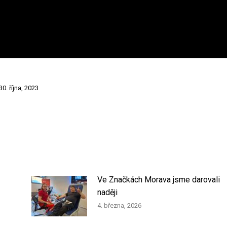
30. října, 2023
Ve Značkách Morava jsme darovali
naději
4. března, 2026