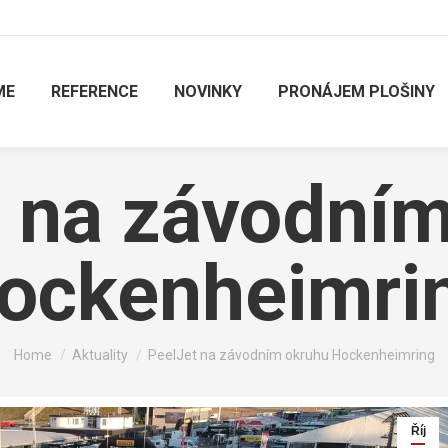
ME
REFERENCE
NOVINKY
PRONÁJEM PLOŠINY
 na závodní
ockenheimri
You are here:
Home
Aktuality
PeelJet na závodním okruhu Hockenheimring
Říj