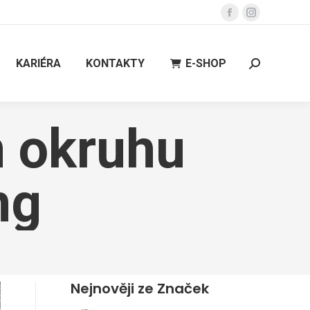
Facebook
Instagram
page
page
opens
opens
KARIÉRA
KONTAKTY
E-SHOP
Search:
in
in
new
new
window
window
m okruhu
ng
Nejnověji ze Značek