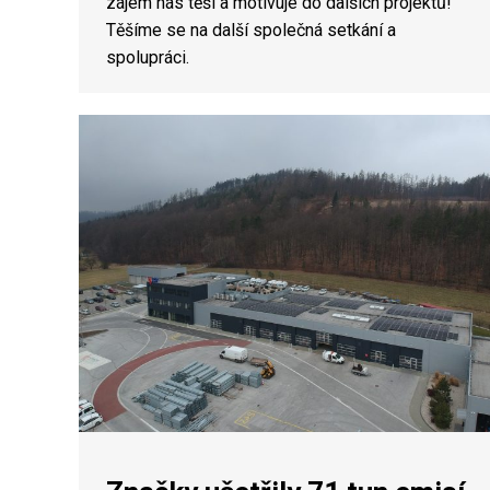
zájem nás těší a motivuje do dalších projektů!
Těšíme se na další společná setkání a
spolupráci.