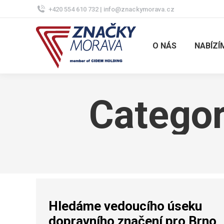
+420 554 610 732 | info@znackymorava.cz
O NÁS
NABÍZÍ
Categor
Hledáme vedoucího úseku
dopravního značení pro Brno