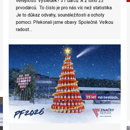
veřejnosti. Výsledek? 31 dárců. A z toho 23
prvodárců. To číslo je pro nás víc než statistika.
Je to důkaz odvahy, sounáležitosti a ochoty
pomoci. Překonali jsme obavy. Společně. Velkou
radost…