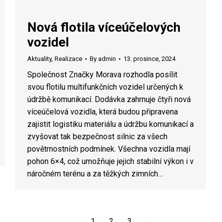
Nová flotila víceúčelových
vozidel
Aktuality
,
Realizace
By
admin
13. prosince, 2024
Společnost Značky Morava rozhodla posílit
svou flotilu multifunkčních vozidel určených k
údržbě komunikací. Dodávka zahrnuje čtyři nová
víceúčelová vozidla, která budou připravena
zajistit logistiku materiálu a údržbu komunikací a
zvyšovat tak bezpečnost silnic za všech
povětrnostních podmínek. Všechna vozidla mají
pohon 6×4, což umožňuje jejich stabilní výkon i v
náročném terénu a za těžkých zimních…
1
2
3
→