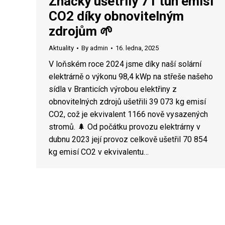
Značky ušetřily 71 tun emisí
CO2 díky obnovitelným
zdrojům 🌱
Aktuality
By
admin
16. ledna, 2025
V loňském roce 2024 jsme díky naší solární
elektrárně o výkonu 98,4 kWp na střeše našeho
sídla v Branticích výrobou elektřiny z
obnovitelných zdrojů ušetřili 39 073 kg emisí
CO2, což je ekvivalent 1166 nově vysazených
stromů. 🌲 Od počátku provozu elektrárny v
dubnu 2023 její provoz celkově ušetřil 70 854
kg emisí CO2 v ekvivalentu…