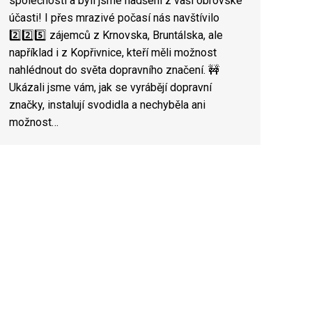
společnosti a byli jsme nadšení z vaší obrovské
účasti! I přes mrazivé počasí nás navštívilo
2️⃣2️⃣5️⃣ zájemců z Krnovska, Bruntálska, ale
například i z Kopřivnice, kteří měli možnost
nahlédnout do světa dopravního značení. 🚧
Ukázali jsme vám, jak se vyrábějí dopravní
značky, instalují svodidla a nechyběla ani
možnost…