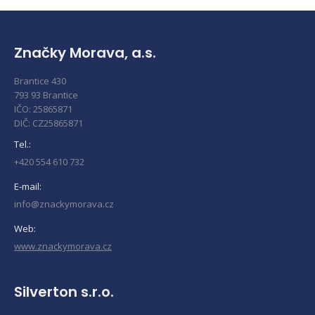
Značky Morava, a.s.
Brantice 430
793 93 Brantice
IČO: 25865871
DIČ: CZ25865871
Tel.:
+420 554 610 732
E-mail:
info@znackymorava.cz
Web:
www.znackymorava.cz
Silverton s.r.o.