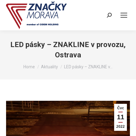
Search:
LED pásky – ZNAKLINE v provozu,
Ostrava
You are here:
Home
Aktuality
LED pásky – ZNAKLINE v…
Čvc
11
2022