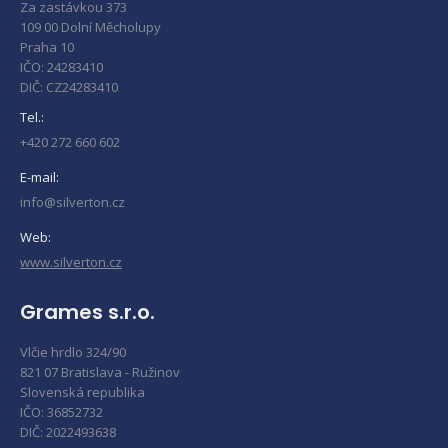
Za zastávkou 373
109 00 Dolní Měcholupy
Praha 10
IČO: 24283410
DIČ: CZ24283410
Tel.:
+420 272 660 602
E-mail:
info@silverton.cz
Web:
www.silverton.cz
Grames s.r.o.
Vlčie hrdlo 324/90
821 07 Bratislava - Ružinov
Slovenská republika
IČO: 36852732
DIČ: 2022493638