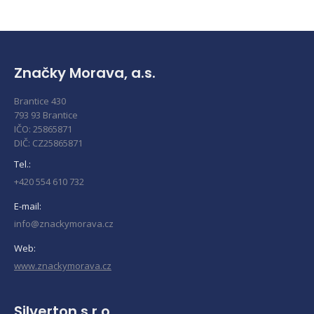
Značky Morava, a.s.
Brantice 430
793 93 Brantice
IČO: 25865871
DIČ: CZ25865871
Tel.:
+420 554 610 732
E-mail:
info@znackymorava.cz
Web:
www.znackymorava.cz
Silverton s.r.o.