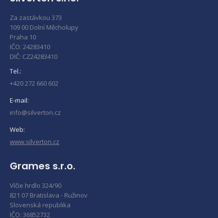
Za zastávkou 373
109 00 Dolní Měcholupy
Praha 10
IČO: 24283410
DIČ: CZ24283410
Tel.:
+420 272 660 602
E-mail:
info@silverton.cz
Web:
www.silverton.cz
Grames s.r.o.
Vlčie hrdlo 324/90
821 07 Bratislava - Ružinov
Slovenská republika
IČO: 36852732