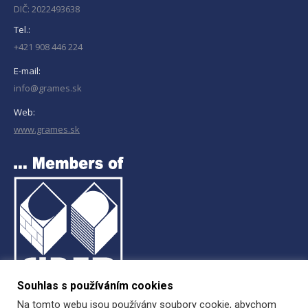
DIČ: 2022493638
Tel.:
+421 908 446 224
E-mail:
info@grames.sk
Web:
www.grames.sk
Souhlas s používáním cookies
Na tomto webu jsou používány soubory cookie, abychom