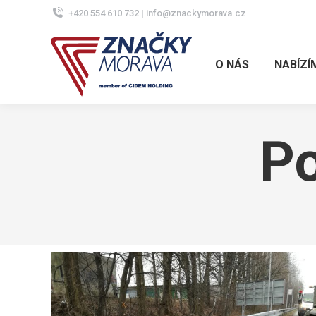
+420 554 610 732 | info@znackymorava.cz
O NÁS
NABÍZÍ
Po