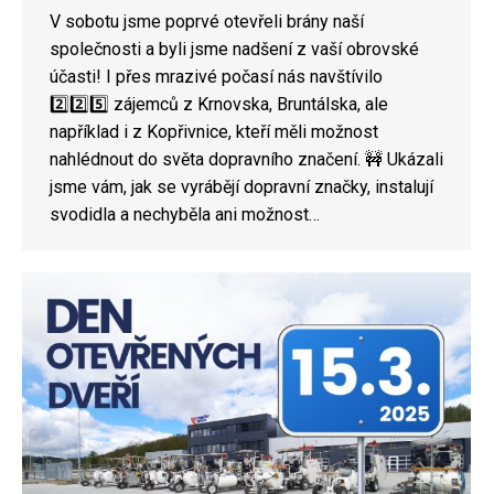
V sobotu jsme poprvé otevřeli brány naší
společnosti a byli jsme nadšení z vaší obrovské
účasti! I přes mrazivé počasí nás navštívilo
2️⃣2️⃣5️⃣ zájemců z Krnovska, Bruntálska, ale
například i z Kopřivnice, kteří měli možnost
nahlédnout do světa dopravního značení. 🚧 Ukázali
jsme vám, jak se vyrábějí dopravní značky, instalují
svodidla a nechyběla ani možnost…