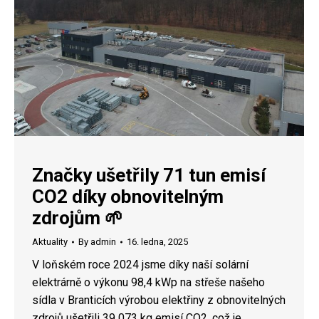
Značky ušetřily 71 tun emisí
CO2 díky obnovitelným
zdrojům 🌱
Aktuality
By
admin
16. ledna, 2025
V loňském roce 2024 jsme díky naší solární
elektrárně o výkonu 98,4 kWp na střeše našeho
sídla v Branticích výrobou elektřiny z obnovitelných
zdrojů ušetřili 39 073 kg emisí CO2, což je