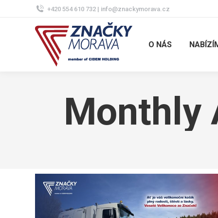
+420 554 610 732 | info@znackymorava.cz
O NÁS
NABÍZÍ
Monthly 