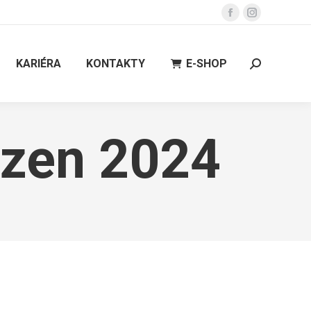
Facebook
Instagram
page
page
opens
opens
KARIÉRA
KONTAKTY
E-SHOP
Search:
in
in
new
new
window
window
zen 2024